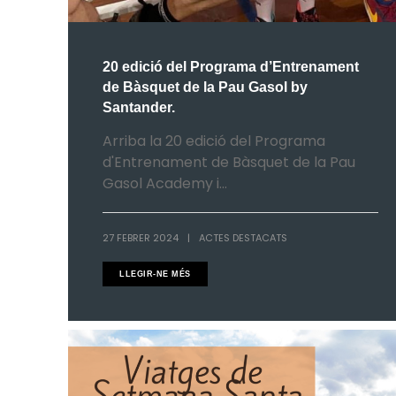
20 edició del Programa d’Entrenament
de Bàsquet de la Pau Gasol by
Santander.
Arriba la 20 edició del Programa
d'Entrenament de Bàsquet de la Pau
Gasol Academy i...
27 FEBRER 2024
|
ACTES DESTACATS
LLEGIR-NE MÉS