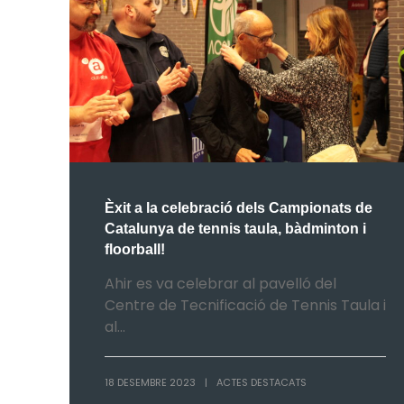
Èxit a la celebració dels Campionats de
Catalunya de tennis taula, bàdminton i
floorball!
Ahir es va celebrar al pavelló del
Centre de Tecnificació de Tennis Taula i
al...
18 DESEMBRE 2023
|
ACTES DESTACATS