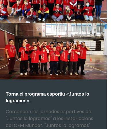
Torna el programa esportiu «Juntos lo
logramos».
Comencen les jornades esportives de
"Juntos lo logramos" a les instal·lacions
del CEM Mundet. "Juntos lo logramos"