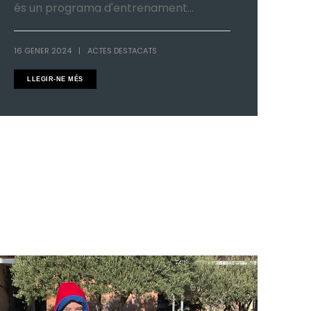
és un programa d'entrenament...
16 GENER 2024
|
ACTES DESTACATS
LLEGIR-NE MÉS