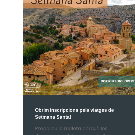
Obrim inscripcions pels viatges de
Setmana Santa!
Prepareu la maleta perquè les