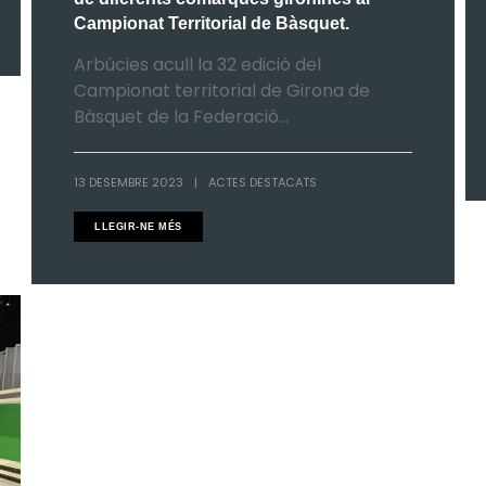
Campionat Territorial de Bàsquet.
Arbúcies acull la 32 edició del
Campionat territorial de Girona de
Bàsquet de la Federació...
13 DESEMBRE 2023
|
ACTES DESTACATS
LLEGIR-NE MÉS