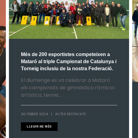
Més de 200 esportistes competeixen a
Mataró al triple Campionat de Catalunya i
Torneig inclusiu de la nostra Federació.
El diumenge es va celebrar a Mataró
els campionats de gimnàstica rítmica i
artística, tennis...
26 FEBRER 2024
|
ACTES DESTACATS
LLEGIR-NE MÉS