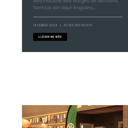
destinacions dels viatges de Setmana
Santa ja són aquí! Enguany,...
14 FEBRER 2024
|
ACTES DESTACATS
LLEGIR-NE MÉS