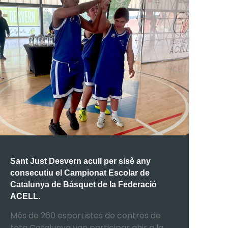
Sant Just Desvern acull per sisè any
consecutiu el Campionat Escolar de
Catalunya de Bàsquet de la Federació
ACELL.
Més de 260 esportistes de centres de
tota Catalunya van participar ahir a la