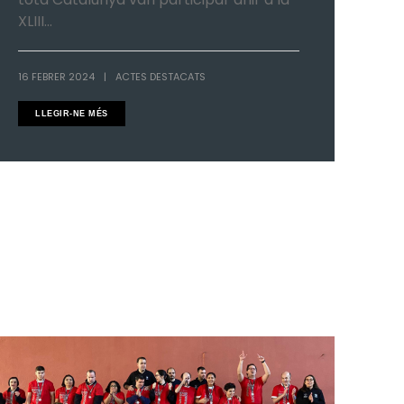
XLIII...
16 FEBRER 2024
|
ACTES DESTACATS
LLEGIR-NE MÉS