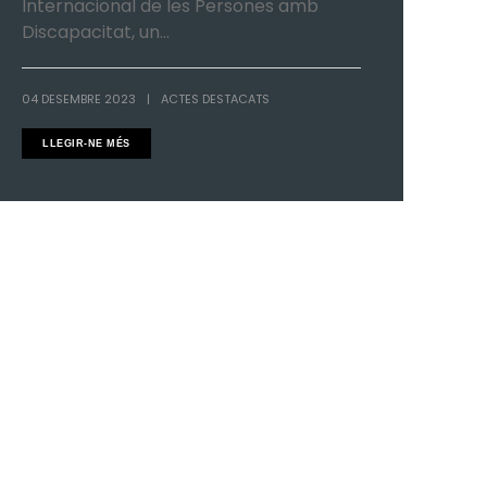
Internacional de les Persones amb
Discapacitat, un...
04 DESEMBRE 2023
|
ACTES DESTACATS
LLEGIR-NE MÉS