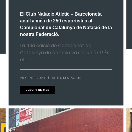
El Club Natació Atlètic – Barceloneta
acull a més de 250 esportistes al
Campionat de Catalunya de Natació de la
nostra Federació.
La 43a edició de Campionat de
Catalunya de Natació va ser un èxit! És
el...
29 GENER 2024
|
ACTES DESTACATS
LLEGIR-NE MÉS