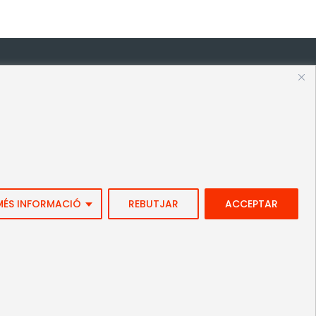
MÉS INFORMACIÓ
REBUTJAR
ACCEPTAR
Avís Legal
|
Política de Privacitat
|
Política de cookies