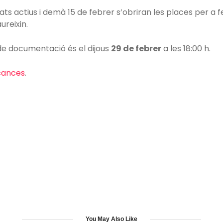
ts actius i demà 15 de febrer s’obriran les places per a f
ureixin.
 de documentació és el dijous
29 de febrer
a les 18:00 h.
acances
.
You May Also Like