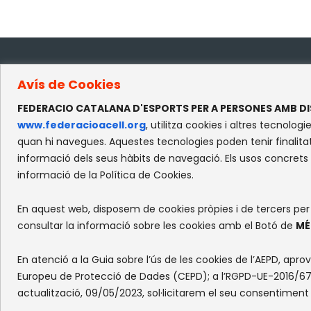
Avís de Cookies
CO
FEDERACIO CATALANA D'ESPORTS PER A PERSONES AMB DI
www.federacioacell.org
, utilitza cookies i altres tecno
c/
quan hi navegues. Aquestes tecnologies poden tenir finalitat
Re
informació dels seus hàbits de navegació. Els usos concrets
08
informació de la Política de Cookies.
En aquest web, disposem de cookies pròpies i de tercers per a 
consultar la informació sobre les cookies amb el Botó de
MÉ
En atenció a la Guia sobre l’ús de les cookies de l’AEPD, aprov
Europeu de Protecció de Dades (CEPD); a l’RGPD-UE-2016/679
actualització, 09/05/2023, sol·licitarem el seu consentiment 
Web by FlandeCoco