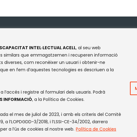
NTACTE
XARXES SOCIALS
SCAPACITAT INTEL·LECTUAL ACELL
, al seu web
Facebook
Instagram
Flickr
X
logies similars que emmagatzemen i recuperen informació
Olympe de Gouges, S/N
s diverses, com reconèixer un usuari i obtenir-ne
cinte Mundet
 que en fem d’aquestes tecnologies es descriuen a la
035 -Barcelona
l’accés i registre al formulari dels usuaris. Podrà
S INFORMACIÓ
, a la Política de Cookies.
ada el mes de juliol de 2023, i amb els criteris del Comitè
, a l’LOPDGDD-3/2018, i l’LSSI-CE-34/2002, darrera
per a l’ús de cookies al nostre web.
Política de Cookies