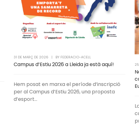
31 DE MARÇ DE 2026
|
BY
FEDERACIO-ACELL
Campus d’Estiu 2026 a Lleida ja està aquí!
25
N
c
Hem posat en marxa el període d’inscripció
E
per al Campus d’Estiu 2026, una proposta
d’esport...
L
c
p