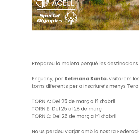
Prepareu la maleta perquè les destinacions 
Enguany, per
Setmana Santa
, visitarem l
torns diferents per a inscriure’s menys Terol
TORN A: Del 25 de març a l’1 d’abril
TORN B: Del 25 al 28 de març
TORN C: Del 28 de març a l»1 d’abril
No us perdeu viatjar amb la nostra Federació