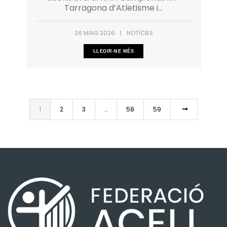
Tarragona d’Atletisme i...
26 MAIG 2026
|
NOTÍCIES
LLEGIR-NE MÉS
1
2
3
…
58
59