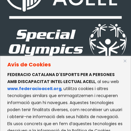
Avís de Cookies
FEDERACIO CATALANA D'ESPORTS PER A PERSONES
CONTACTE
AMB DISCAPACITAT INTEL·LECTUAL ACELL
, al seu web
www.federacioacell.org
, utilitza cookies i altres
c/Olympe de Gouges, S/N
tecnologies similars que emmagatzemen i recuperen
Recinte Mundet
informació quan hi navegues. Aquestes tecnologies
08035 -Barcelona
poden tenir finalitats diverses, com reconèixer un usuari
i obtenir-ne informació dels seus hàbits de navegació.
Els usos concrets que en fem d’aquestes tecnologies es
XARXES SOCIALS
descriuen a la informació de la Política de Cookies.