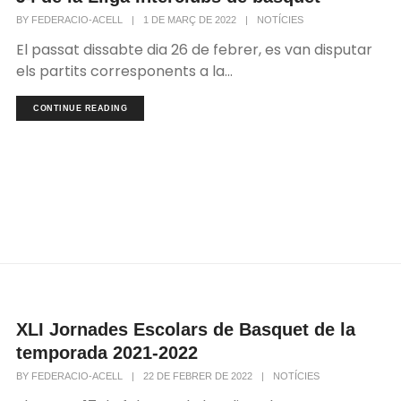
BY
FEDERACIO-ACELL
|
1 DE MARÇ DE 2022
|
NOTÍCIES
El passat dissabte dia 26 de febrer, es van disputar
els partits corresponents a la...
CONTINUE READING
XLI Jornades Escolars de Basquet de la
temporada 2021-2022
BY
FEDERACIO-ACELL
|
22 DE FEBRER DE 2022
|
NOTÍCIES