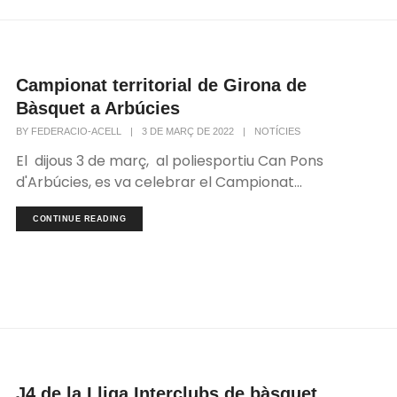
Campionat territorial de Girona de
Bàsquet a Arbúcies
BY
FEDERACIO-ACELL
|
3 DE MARÇ DE 2022
|
NOTÍCIES
El dijous 3 de març, al poliesportiu Can Pons
d'Arbúcies, es va celebrar el Campionat...
CONTINUE READING
J4 de la Lliga Interclubs de bàsquet