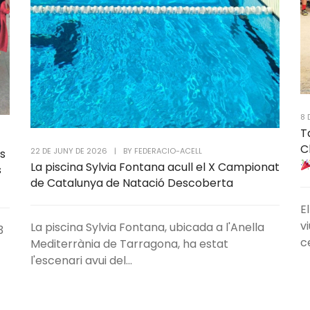
8 
T
C
22 DE JUNY DE 2026
|
BY
FEDERACIO-ACELL
s
La piscina Sylvia Fontana acull el X Campionat
s
de Catalunya de Natació Descoberta
E
v
La piscina Sylvia Fontana, ubicada a l'Anella
3
c
Mediterrània de Tarragona, ha estat
l'escenari avui del...