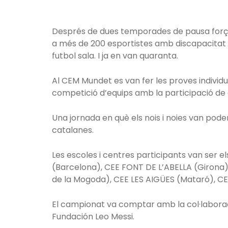
Després de dues temporades de pausa forçad
a més de 200 esportistes amb discapacitat i
futbol sala. I ja en van quaranta.
Al CEM Mundet es van fer les proves individ
competició d’equips amb la participació de d
Una jornada en què els nois i noies van pode
catalanes.
Les escoles i centres participants van ser
(Barcelona), CEE FONT DE L’ABELLA (Giron
de la Mogoda), CEE LES AIGÜES (Mataró), CEE
El campionat va comptar amb la col·laboraci
Fundación Leo Messi.