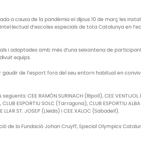
a a causa de la pandèmia el dijous 10 de març les instal
ntel·lectual d’escoles especials de tota Catalunya en l’
uals i adaptades amb més d’una seixantena de participants
ivuit equips.
r gaudir de l’esport fora del seu entorn habitual en conv
 els següents: CEE RAMÓN SURINACH (Ripoll), CEE VENTIJ
a), CLUB ESPORTIU SOLC (Tarragona), CLUB ESPORTIU ALB
 LLAR ST. JOSEP (Lleida) i CEE XALOC (Sabadell).
ó de la Fundació Johan Cruyff, Special Olympics Cataluny