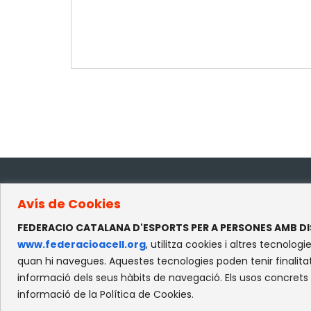
Avís de Cookies
CO
FEDERACIO CATALANA D'ESPORTS PER A PERSONES AMB DI
www.federacioacell.org
, utilitza cookies i altres tecno
c/
quan hi navegues. Aquestes tecnologies poden tenir finalitat
Re
informació dels seus hàbits de navegació. Els usos concrets
08
informació de la Política de Cookies.