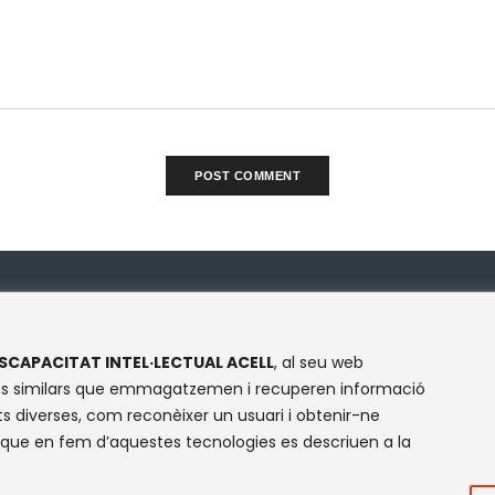
NTACTE
XARXES SOCIALS
SCAPACITAT INTEL·LECTUAL ACELL
, al seu web
Facebook
Instagram
Flickr
X
logies similars que emmagatzemen i recuperen informació
Olympe de Gouges, S/N
s diverses, com reconèixer un usuari i obtenir-ne
cinte Mundet
 que en fem d’aquestes tecnologies es descriuen a la
035 -Barcelona