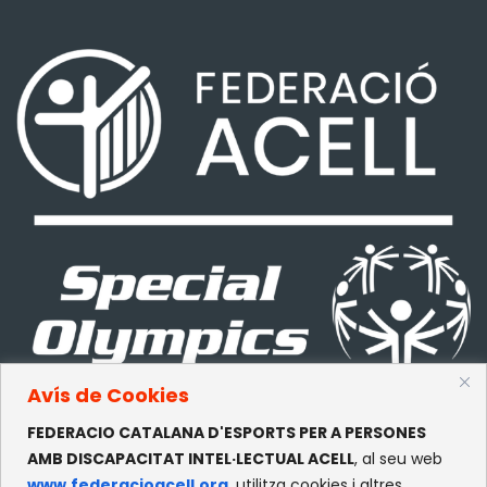
Avís de Cookies
FEDERACIO CATALANA D'ESPORTS PER A PERSONES
CONTACTE
AMB DISCAPACITAT INTEL·LECTUAL ACELL
, al seu web
www.federacioacell.org
, utilitza cookies i altres