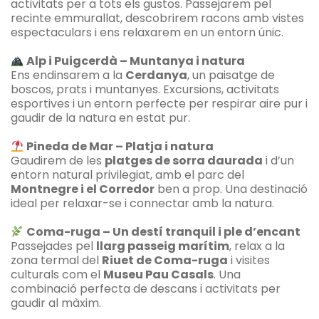
activitats per a tots els gustos. Passejarem pel
recinte emmurallat, descobrirem racons amb vistes
espectaculars i ens relaxarem en un entorn únic.
Alp i Puigcerdà – Muntanya i natura
Ens endinsarem a la
Cerdanya
, un paisatge de
boscos, prats i muntanyes. Excursions, activitats
esportives i un entorn perfecte per respirar aire pur i
gaudir de la natura en estat pur.
Pineda de Mar – Platja i natura
Gaudirem de les
platges de sorra daurada
i d’un
entorn natural privilegiat, amb el parc del
Montnegre i el Corredor
ben a prop. Una destinació
ideal per relaxar-se i connectar amb la natura.
Coma-ruga – Un destí tranquil i ple d’encant
Passejades pel
llarg passeig marítim
, relax a la
zona termal del
Riuet de Coma-ruga
i visites
culturals com el
Museu Pau Casals
. Una
combinació perfecta de descans i activitats per
gaudir al màxim.