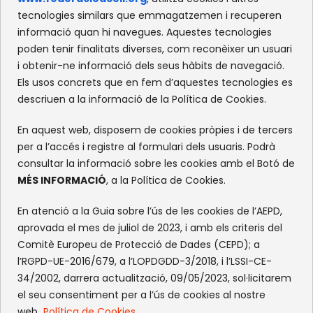
c/Olympe de Gouges, S/N
tecnologies similars que emmagatzemen i recuperen
Recinte Mundet
informació quan hi navegues. Aquestes tecnologies
08035 -Barcelona
poden tenir finalitats diverses, com reconèixer un usuari
i obtenir-ne informació dels seus hàbits de navegació.
Els usos concrets que en fem d’aquestes tecnologies es
XARXES SOCIALS
descriuen a la informació de la Política de Cookies.
Facebook
Instagram
Flickr
X
En aquest web, disposem de cookies pròpies i de tercers
per a l’accés i registre al formulari dels usuaris. Podrà
consultar la informació sobre les cookies amb el Botó de
MÉS INFORMACIÓ
, a la Política de Cookies.
En atenció a la Guia sobre l’ús de les cookies de l’AEPD,
aprovada el mes de juliol de 2023, i amb els criteris del
Comitè Europeu de Protecció de Dades (CEPD); a
l’RGPD-UE-2016/679, a l’LOPDGDD-3/2018, i l’LSSI-CE-
34/2002, darrera actualització, 09/05/2023, sol·licitarem
el seu consentiment per a l’ús de cookies al nostre
web.
Política de Cookies