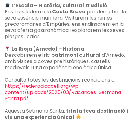
L’Escala – Història, cultura i tradició
Ens traslladem a la
Costa Brava
per descobrir la
seva essència marinera. Visitarem les ruïnes
grecoromanes d’Empúries, ens endinsarem en la
seva oferta gastronòmica i explorarem les seves
platges i cales.
La Rioja (Arnedo) – Història
Descobrirem el ric
patrimoni cultural
d’Arnedo,
amb visites a coves prehistòriques, castells
medievals i una experiència enològica única .
Consulta totes les destinacions i condicions a:
https://federacioacell.org/wp-
content/uploads/2025/03/Vacances-Setmana-
Santa.pdf
Aquesta Setmana Santa,
tria la teva destinació i
viu una experiència única!