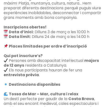
màxim! Platja, muntanya, cultura, natura… Hem
preparat diferents destinacions perquè puguis viure
experiències inoblidables, desconnectar i compartir
grans moments amb bona companyia.
Inscripcions obertes!
Data d’inici:
Dilluns 3 de març a les 10:00 h
Data límit:
Dilluns 24 de març a les 14:00 h
Places limitades per ordre d’inscripció
Qui pot inscriure’s?
Persones amb discapacitat intel·lectual
majors
de 12 anys
residents a Catalunya.
Els nous participants hauran de fer una
entrevista prèvia
.
Destinacions disponibles
Tossa de Mar – Mar, cultura i relax
Un destí perfecte per gaudir de la
Costa Brava
,
amb el seu encant medieval, cales espectaculars i