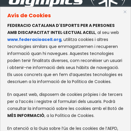
Avís de Cookies
FEDERACIO CATALANA D'ESPORTS PER A PERSONES
CONTACTE
AMB DISCAPACITAT INTEL·LECTUAL ACELL
, al seu web
www.federacioacell.org
, utilitza cookies i altres
c/Olympe de Gouges, S/N
tecnologies similars que emmagatzemen i recuperen
Recinte Mundet
informació quan hi navegues. Aquestes tecnologies
08035 -Barcelona
poden tenir finalitats diverses, com reconèixer un usuari
i obtenir-ne informació dels seus hàbits de navegació.
Els usos concrets que en fem d’aquestes tecnologies es
XARXES SOCIALS
descriuen a la informació de la Política de Cookies.
Facebook
Instagram
Flickr
X
En aquest web, disposem de cookies pròpies i de tercers
per a l’accés i registre al formulari dels usuaris. Podrà
consultar la informació sobre les cookies amb el Botó de
MÉS INFORMACIÓ
, a la Política de Cookies.
En atenció a la Guia sobre l’ús de les cookies de l’AEPD,