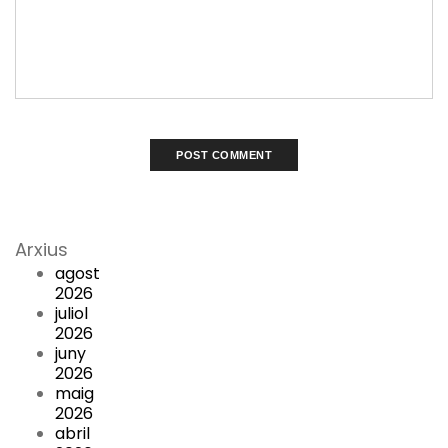
Arxius
agost
2026
juliol
2026
juny
2026
maig
2026
abril