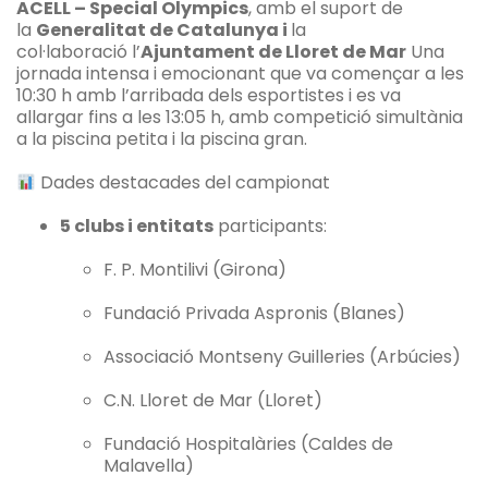
ACELL – Special Olympics
, amb el suport de
la
Generalitat de Catalunya i
la
col·laboració l’
Ajuntament de Lloret de Mar
Una
jornada intensa i emocionant que va començar a les
10:30 h amb l’arribada dels esportistes i es va
allargar fins a les 13:05 h, amb competició simultània
a la piscina petita i la piscina gran.
Dades destacades del campionat
5 clubs i entitats
participants:
F. P. Montilivi (Girona)
Fundació Privada Aspronis (Blanes)
Associació Montseny Guilleries (Arbúcies)
C.N. Lloret de Mar (Lloret)
Fundació Hospitalàries (Caldes de
Malavella)