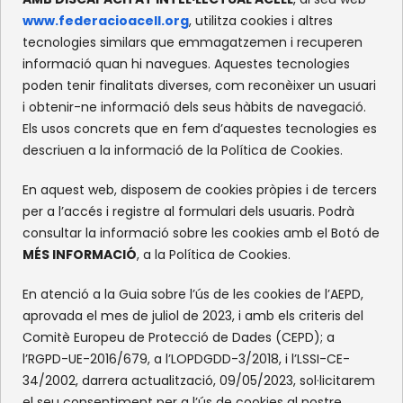
www.federacioacell.org
, utilitza cookies i altres
c/Olympe de Gouges, S/N
tecnologies similars que emmagatzemen i recuperen
Recinte Mundet
informació quan hi navegues. Aquestes tecnologies
08035 -Barcelona
poden tenir finalitats diverses, com reconèixer un usuari
i obtenir-ne informació dels seus hàbits de navegació.
Els usos concrets que en fem d’aquestes tecnologies es
XARXES SOCIALS
descriuen a la informació de la Política de Cookies.
Facebook
Instagram
Flickr
X
En aquest web, disposem de cookies pròpies i de tercers
per a l’accés i registre al formulari dels usuaris. Podrà
consultar la informació sobre les cookies amb el Botó de
MÉS INFORMACIÓ
, a la Política de Cookies.
En atenció a la Guia sobre l’ús de les cookies de l’AEPD,
aprovada el mes de juliol de 2023, i amb els criteris del
Comitè Europeu de Protecció de Dades (CEPD); a
l’RGPD-UE-2016/679, a l’LOPDGDD-3/2018, i l’LSSI-CE-
34/2002, darrera actualització, 09/05/2023, sol·licitarem
el seu consentiment per a l’ús de cookies al nostre