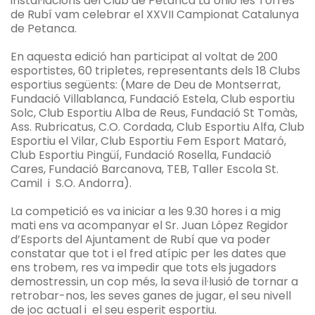
instal·lacions del Club de Petanca La Unió les Torres
de Rubí vam celebrar el XXVII Campionat Catalunya
de Petanca.
En aquesta edició han participat al voltat de 200
esportistes, 60 tripletes, representants dels 18 Clubs
esportius següents: (Mare de Deu de Montserrat,
Fundació Villablanca, Fundació Estela, Club esportiu
Solc, Club Esportiu Alba de Reus, Fundació St Tomàs,
Ass. Rubricatus, C.O. Cordada, Club Esportiu Alfa, Club
Esportiu el Vilar, Club Esportiu Fem Esport Mataró,
Club Esportiu Pingüí, Fundació Rosella, Fundació
Cares, Fundació Barcanova, TEB, Taller Escola St.
Camil i S.O. Andorra).
La competició es va iniciar a les 9.30 hores i a mig
mati ens va acompanyar el Sr. Juan López Regidor
d’Esports del Ajuntament de Rubí que va poder
constatar que tot i el fred atípic per les dates que
ens trobem, res va impedir que tots els jugadors
demostressin, un cop més, la seva il·lusió de tornar a
retrobar-nos, les seves ganes de jugar, el seu nivell
de joc actual i el seu esperit esportiu.