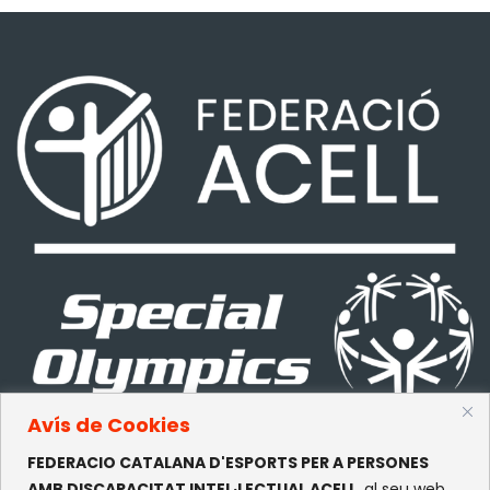
Avís de Cookies
FEDERACIO CATALANA D'ESPORTS PER A PERSONES
CONTACTE
AMB DISCAPACITAT INTEL·LECTUAL ACELL
, al seu web