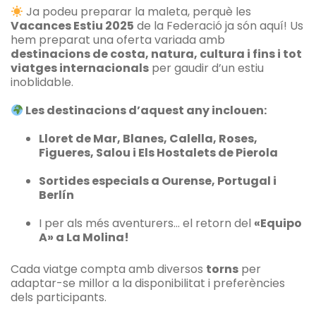
Ja podeu preparar la maleta, perquè les
Vacances Estiu 2025
de la Federació ja són aquí! Us
hem preparat una oferta variada amb
destinacions de costa, natura, cultura i fins i tot
viatges internacionals
per gaudir d’un estiu
inoblidable.
Les destinacions d’aquest any inclouen:
Lloret de Mar, Blanes, Calella, Roses,
Figueres, Salou i Els Hostalets de Pierola
Sortides especials a Ourense, Portugal i
Berlín
I per als més aventurers… el retorn del
«Equipo
A» a La Molina!
Cada viatge compta amb diversos
torns
per
adaptar-se millor a la disponibilitat i preferències
dels participants.