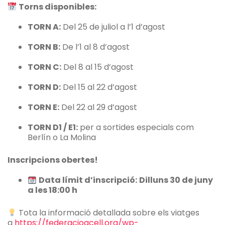
Torns disponibles:
TORN A:
Del 25 de juliol a l’1 d’agost
TORN B:
De l’1 al 8 d’agost
TORN C:
Del 8 al 15 d’agost
TORN D:
Del 15 al 22 d’agost
TORN E:
Del 22 al 29 d’agost
TORN D1 / E1:
per a sortides especials com
Berlín o La Molina
Inscripcions obertes!
Data límit d’inscripció:
Dilluns 30 de juny
a les 18:00 h
Tota la informació detallada sobre els viatges
a
https://federacioacell.org/wp-