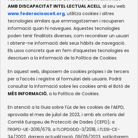
CONTACTE
AMB DISCAPACITAT INTEL·LECTUAL ACELL
, al seu web
www.federacioacell.org
, utilitza cookies i altres
c/Olympe de Gouges, S/N
tecnologies similars que emmagatzemen i recuperen
Recinte Mundet
informació quan hi navegues. Aquestes tecnologies
08035 -Barcelona
poden tenir finalitats diverses, com reconèixer un usuari
i obtenir-ne informació dels seus hàbits de navegació.
Els usos concrets que en fem d’aquestes tecnologies es
XARXES SOCIALS
descriuen a la informació de la Política de Cookies.
Facebook
Instagram
Flickr
X
En aquest web, disposem de cookies pròpies i de tercers
per a l’accés i registre al formulari dels usuaris. Podrà
consultar la informació sobre les cookies amb el Botó de
MÉS INFORMACIÓ
, a la Política de Cookies.
En atenció a la Guia sobre l’ús de les cookies de l’AEPD,
aprovada el mes de juliol de 2023, i amb els criteris del
Comitè Europeu de Protecció de Dades (CEPD); a
l’RGPD-UE-2016/679, a l’LOPDGDD-3/2018, i l’LSSI-CE-
34/2002, darrera actualització, 09/05/2023, sol·licitarem