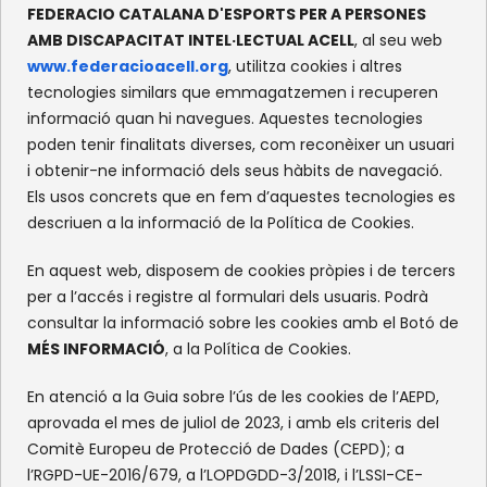
FEDERACIO CATALANA D'ESPORTS PER A PERSONES
CONTACTE
AMB DISCAPACITAT INTEL·LECTUAL ACELL
, al seu web
www.federacioacell.org
, utilitza cookies i altres
c/Olympe de Gouges, S/N
tecnologies similars que emmagatzemen i recuperen
Recinte Mundet
informació quan hi navegues. Aquestes tecnologies
08035 -Barcelona
poden tenir finalitats diverses, com reconèixer un usuari
i obtenir-ne informació dels seus hàbits de navegació.
Els usos concrets que en fem d’aquestes tecnologies es
XARXES SOCIALS
descriuen a la informació de la Política de Cookies.
Facebook
Instagram
Flickr
X
En aquest web, disposem de cookies pròpies i de tercers
per a l’accés i registre al formulari dels usuaris. Podrà
consultar la informació sobre les cookies amb el Botó de
MÉS INFORMACIÓ
, a la Política de Cookies.
En atenció a la Guia sobre l’ús de les cookies de l’AEPD,
aprovada el mes de juliol de 2023, i amb els criteris del
Comitè Europeu de Protecció de Dades (CEPD); a
l’RGPD-UE-2016/679, a l’LOPDGDD-3/2018, i l’LSSI-CE-