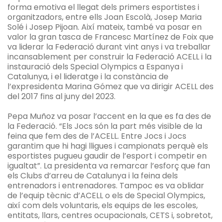
forma emotiva el llegat dels primers esportistes i
organitzadors, entre ells Joan Escolà, Josep Maria
Solé i Josep Pijoan. Així mateix, també va posar en
valor la gran tasca de Francesc Martínez de Foix que
va liderar la Federació durant vint anys i va treballar
incansablement per construir la Federació ACELL i la
instauració dels Special Olympics a Espanya i
Catalunya, i el lideratge i la constància de
l’expresidenta Marina Gómez que va dirigir ACELL des
del 2017 fins al juny del 2023.
Pepa Muñoz va posar l’accent en la que es fa des de
la Federació. “Els Jocs són la part més visible de la
feina que fem des de l’ACELL. Entre Jocs i Jocs
garantim que hi hagi lligues i campionats perquè els
esportistes pugueu gaudir de l’esport i competir en
igualtat”. La presidenta va remarcar l’esforç que fan
els Clubs d’arreu de Catalunya i la feina dels
entrenadors i entrenadores. Tampoc es va oblidar
de l’equip tècnic d’ACELL o els de Special Olympics,
així com dels voluntaris, els equips de les escoles,
entitats, llars, centres ocupacionals, CETS i, sobretot,