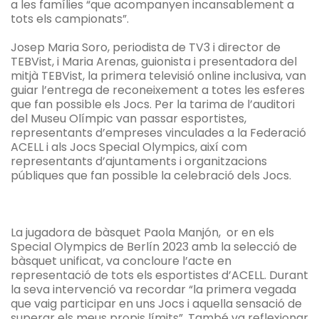
a les famílies “que acompanyen incansablement a
tots els campionats”.
Josep Maria Soro, periodista de TV3 i director de
TEBVist, i Maria Arenas, guionista i presentadora del
mitjà TEBVist, la primera televisió online inclusiva, van
guiar l’entrega de reconeixement a totes les esferes
que fan possible els Jocs. Per la tarima de l’auditori
del Museu Olímpic van passar esportistes,
representants d’empreses vinculades a la Federació
ACELL i als Jocs
Special Olympics, així com
representants d’ajuntaments i organitzacions
públiques que fan possible la celebració dels Jocs.
La jugadora de bàsquet Paola Manjón, or en els
Special Olympics de Berlín 2023 amb la selecció de
bàsquet unificat, va concloure l’acte en
representació de tots els esportistes d’ACELL. Durant
la seva intervenció va recordar “la primera vegada
que vaig participar en uns Jocs i aquella sensació de
superar els meus propis límits”. També va reflexionar