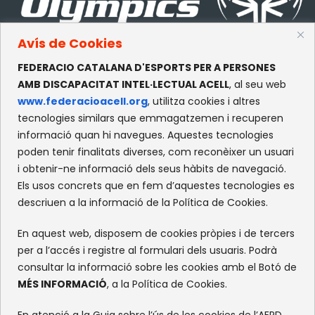
Avís de Cookies
FEDERACIO CATALANA D'ESPORTS PER A PERSONES
CONTACTE
AMB DISCAPACITAT INTEL·LECTUAL ACELL
, al seu web
www.federacioacell.org
, utilitza cookies i altres
c/Olympe de Gouges, S/N
tecnologies similars que emmagatzemen i recuperen
Recinte Mundet
informació quan hi navegues. Aquestes tecnologies
08035 -Barcelona
poden tenir finalitats diverses, com reconèixer un usuari
i obtenir-ne informació dels seus hàbits de navegació.
Els usos concrets que en fem d’aquestes tecnologies es
XARXES SOCIALS
descriuen a la informació de la Política de Cookies.
Facebook
Instagram
Flickr
X
En aquest web, disposem de cookies pròpies i de tercers
per a l’accés i registre al formulari dels usuaris. Podrà
consultar la informació sobre les cookies amb el Botó de
MÉS INFORMACIÓ
, a la Política de Cookies.
En atenció a la Guia sobre l’ús de les cookies de l’AEPD,