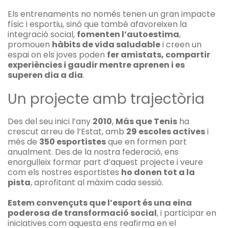
Els entrenaments no només tenen un gran impacte
físic i esportiu, sinó que també afavoreixen la
integració social,
fomenten l’autoestima
,
promouen
hàbits de vida saludable
i creen un
espai on els joves poden
fer amistats, compartir
experiències i gaudir mentre aprenen i es
superen dia a dia
.
Un projecte amb trajectòria
Des del seu inici l’any
2010
,
Más que Tenis
ha
crescut arreu de l’Estat, amb
29 escoles actives
i
més de
350 esportistes
que en formen part
anualment. Des de la nostra federació, ens
enorgulleix formar part d’aquest projecte i veure
com els nostres esportistes
ho donen tot a la
pista
, aprofitant al màxim cada sessió.
Estem convençuts que l’esport és una eina
poderosa de transformació social
, i participar en
iniciatives com aquesta ens reafirma en el