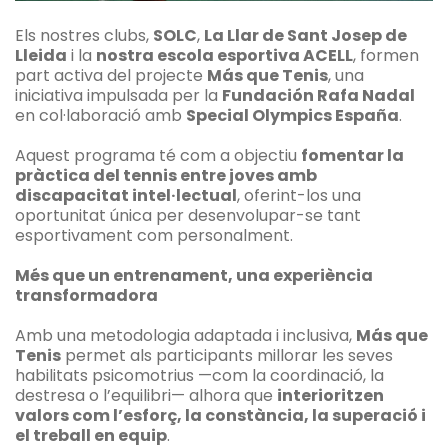
Els nostres clubs,
SOLC
,
La Llar de Sant Josep de
Lleida
i la
nostra escola esportiva ACELL
, formen
part activa del projecte
Más que Tenis
, una
iniciativa impulsada per la
Fundación Rafa Nadal
en col·laboració amb
Special Olympics España
.
Aquest programa té com a objectiu
fomentar la
pràctica del tennis entre joves amb
discapacitat intel·lectual
, oferint-los una
oportunitat única per desenvolupar-se tant
esportivament com personalment.
Més que un entrenament, una experiència
transformadora
Amb una metodologia adaptada i inclusiva,
Más que
Tenis
permet als participants millorar les seves
habilitats psicomotrius —com la coordinació, la
destresa o l’equilibri— alhora que
interioritzen
valors com l’esforç, la constància, la superació i
el treball en equip
.