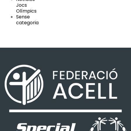
Jocs
Olímpics
Sense
categoria