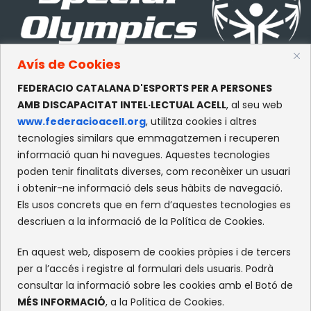
Avís de Cookies
FEDERACIO CATALANA D'ESPORTS PER A PERSONES
CONTACTE
AMB DISCAPACITAT INTEL·LECTUAL ACELL
, al seu web
www.federacioacell.org
, utilitza cookies i altres
c/Olympe de Gouges, S/N
tecnologies similars que emmagatzemen i recuperen
Recinte Mundet
informació quan hi navegues. Aquestes tecnologies
08035 -Barcelona
poden tenir finalitats diverses, com reconèixer un usuari
i obtenir-ne informació dels seus hàbits de navegació.
Els usos concrets que en fem d’aquestes tecnologies es
XARXES SOCIALS
descriuen a la informació de la Política de Cookies.
Facebook
Instagram
Flickr
X
En aquest web, disposem de cookies pròpies i de tercers
per a l’accés i registre al formulari dels usuaris. Podrà
consultar la informació sobre les cookies amb el Botó de
MÉS INFORMACIÓ
, a la Política de Cookies.