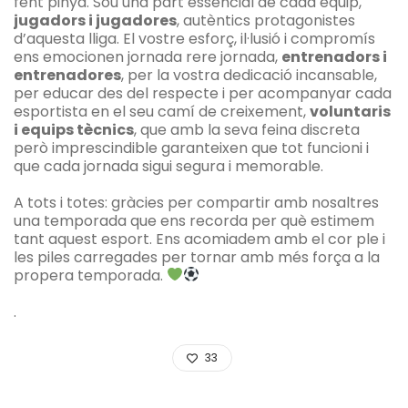
fent pinya. Sou una part essencial de cada equip,
jugadors i jugadores
, autèntics protagonistes
d’aquesta lliga. El vostre esforç, il·lusió i compromís
ens emocionen jornada rere jornada,
entrenadors i
entrenadores
, per la vostra dedicació incansable,
per educar des del respecte i per acompanyar cada
esportista en el seu camí de creixement,
voluntaris
i equips tècnics
, que amb la seva feina discreta
però imprescindible garanteixen que tot funcioni i
que cada jornada sigui segura i memorable.
A tots i totes: gràcies per compartir amb nosaltres
una temporada que ens recorda per què estimem
tant aquest esport. Ens acomiadem amb el cor ple i
les piles carregades per tornar amb més força a la
propera temporada.
.
33