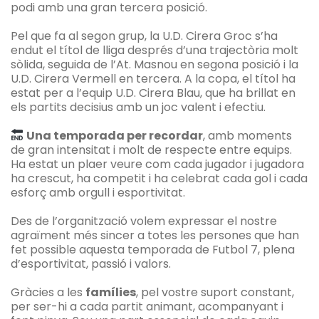
podi amb una gran tercera posició.
Pel que fa al segon grup, la U.D. Cirera Groc s’ha
endut el títol de lliga després d’una trajectòria molt
sòlida, seguida de l’At. Masnou en segona posició i la
U.D. Cirera Vermell en tercera. A la copa, el títol ha
estat per a l’equip U.D. Cirera Blau, que ha brillat en
els partits decisius amb un joc valent i efectiu.
Una temporada per recordar
, amb moments
de gran intensitat i molt de respecte entre equips.
Ha estat un plaer veure com cada jugador i jugadora
ha crescut, ha competit i ha celebrat cada gol i cada
esforç amb orgull i esportivitat.
Des de l’organització volem expressar el nostre
agraïment més sincer a totes les persones que han
fet possible aquesta temporada de Futbol 7, plena
d’esportivitat, passió i valors.
Gràcies a les
famílies
, pel vostre suport constant,
per ser-hi a cada partit animant, acompanyant i