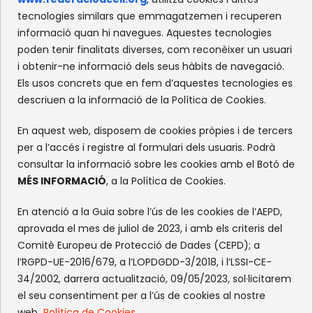
c/Olympe de Gouges, S/N
tecnologies similars que emmagatzemen i recuperen
Recinte Mundet
informació quan hi navegues. Aquestes tecnologies
08035 -Barcelona
poden tenir finalitats diverses, com reconèixer un usuari
i obtenir-ne informació dels seus hàbits de navegació.
Els usos concrets que en fem d’aquestes tecnologies es
XARXES SOCIALS
descriuen a la informació de la Política de Cookies.
Facebook
Instagram
Flickr
X
En aquest web, disposem de cookies pròpies i de tercers
per a l’accés i registre al formulari dels usuaris. Podrà
consultar la informació sobre les cookies amb el Botó de
MÉS INFORMACIÓ
, a la Política de Cookies.
En atenció a la Guia sobre l’ús de les cookies de l’AEPD,
aprovada el mes de juliol de 2023, i amb els criteris del
Comitè Europeu de Protecció de Dades (CEPD); a
l’RGPD-UE-2016/679, a l’LOPDGDD-3/2018, i l’LSSI-CE-
34/2002, darrera actualització, 09/05/2023, sol·licitarem
el seu consentiment per a l’ús de cookies al nostre
web.
Política de Cookies