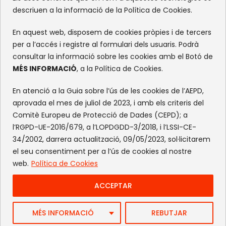
descriuen a la informació de la Política de Cookies.
Facebook
Instagram
Flickr
X
En aquest web, disposem de cookies pròpies i de tercers
per a l’accés i registre al formulari dels usuaris. Podrà
consultar la informació sobre les cookies amb el Botó de
MÉS INFORMACIÓ
, a la Política de Cookies.
En atenció a la Guia sobre l’ús de les cookies de l’AEPD,
aprovada el mes de juliol de 2023, i amb els criteris del
Comitè Europeu de Protecció de Dades (CEPD); a
l’RGPD-UE-2016/679, a l’LOPDGDD-3/2018, i l’LSSI-CE-
34/2002, darrera actualització, 09/05/2023, sol·licitarem
el seu consentiment per a l’ús de cookies al nostre
web.
Política de Cookies
ACCEPTAR
Web by FlandeCoco
MÉS INFORMACIÓ
REBUTJAR
Avís Legal
|
Política de Privacitat
|
Política de cookies