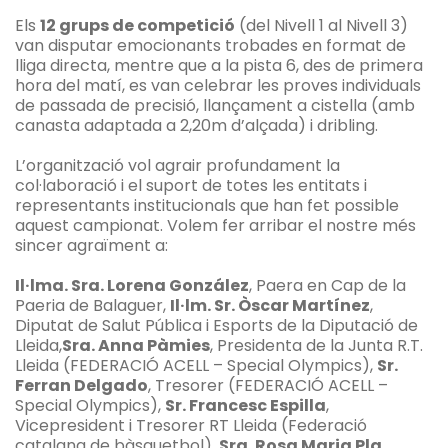
Els
12 grups de competició
(del Nivell 1 al Nivell 3)
van disputar emocionants trobades en format de
lliga directa, mentre que a la pista 6, des de primera
hora del matí, es van celebrar les proves individuals
de passada de precisió, llançament a cistella (amb
canasta adaptada a 2,20m d’alçada) i dribling.
L’organització vol agrair profundament la
col·laboració i el suport de totes les entitats i
representants institucionals que han fet possible
aquest campionat. Volem fer arribar el nostre més
sincer agraïment a:
Il·lma. Sra. Lorena González
, Paera en Cap de la
Paeria de Balaguer,
Il·lm. Sr. Òscar Martínez
,
Diputat de Salut Pública i Esports de la Diputació de
Lleida,
Sra. Anna Pàmies
, Presidenta de la Junta R.T.
Lleida (FEDERACIÓ ACELL – Special Olympics),
Sr.
Ferran Delgado
, Tresorer (FEDERACIÓ ACELL –
Special Olympics),
Sr. Francesc Espilla
,
Vicepresident i Tresorer RT Lleida (Federació
catalana de bàsquetbol),
Sra. Rosa Maria Pla
,