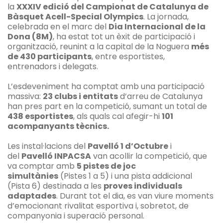
la
XXXIV edició del Campionat de Catalunya de
Bàsquet Acell-Special Olympics
. La jornada,
celebrada en el marc del
Dia Internacional de la
Dona (8M)
, ha estat tot un èxit de participació i
organització, reunint a la capital de la Noguera
més
de 430 participants
, entre esportistes,
entrenadors i delegats.
L’esdeveniment ha comptat amb una participació
massiva:
23 clubs i entitats
d’arreu de Catalunya
han pres part en la competició, sumant un total de
438 esportistes
, als quals cal afegir-hi
101
acompanyants tècnics.
Les instal·lacions del
Pavelló 1 d’Octubre
i
del
Pavelló INPACSA
van acollir la competició, que
va comptar amb
5 pistes de joc
simultànies
(Pistes 1 a 5) i una pista addicional
(Pista 6) destinada a les
proves individuals
adaptades
. Durant tot el dia, es van viure moments
d’emocionant rivalitat esportiva i, sobretot, de
companyonia i superació personal.