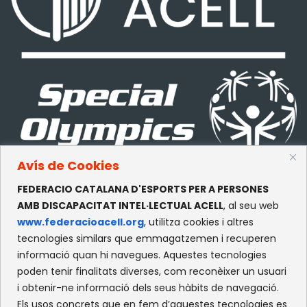
Avís de Cookies
FEDERACIO CATALANA D'ESPORTS PER A PERSONES
CONTACTE
AMB DISCAPACITAT INTEL·LECTUAL ACELL
, al seu web
www.federacioacell.org
, utilitza cookies i altres
c/Olympe de Gouges, S/N
tecnologies similars que emmagatzemen i recuperen
Recinte Mundet
informació quan hi navegues. Aquestes tecnologies
08035 -Barcelona
poden tenir finalitats diverses, com reconèixer un usuari
i obtenir-ne informació dels seus hàbits de navegació.
Els usos concrets que en fem d’aquestes tecnologies es
XARXES SOCIALS