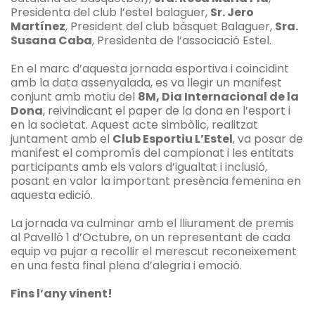
Presidenta del club l’estel balaguer,
Sr. Jero
Martínez
, President del club bàsquet Balaguer,
Sra.
Susana Caba
, Presidenta de l’associació Estel.
En el marc d’aquesta jornada esportiva i coincidint
amb la data assenyalada, es va llegir un manifest
conjunt amb motiu del
8M, Dia Internacional de la
Dona
, reivindicant el paper de la dona en l’esport i
en la societat. Aquest acte simbòlic, realitzat
juntament amb el
Club Esportiu L’Estel
, va posar de
manifest el compromís del campionat i les entitats
participants amb els valors d’igualtat i inclusió,
posant en valor la important presència femenina en
aquesta edició.
La jornada va culminar amb el lliurament de premis
al Pavelló 1 d’Octubre, on un representant de cada
equip va pujar a recollir el merescut reconeixement
en una festa final plena d’alegria i emoció.
Fins l’any vinent!