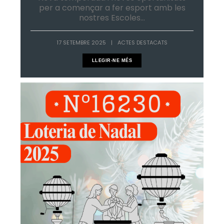
per a començar a fer esport amb les
nostres Escoles...
17 SETEMBRE 2025
|
ACTES DESTACATS
LLEGIR-NE MÉS