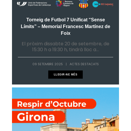
Torneig de Futbol 7 Unificat “Sense
Límits” – Memorial Francesc Martínez de
Foix
El pròxim dissabte 20 de setembre, de
15:30 h a 19:30 h, tindrà lloc a...
09 SETEMBRE 2025
|
ACTES DESTACATS
LLEGIR-NE MÉS