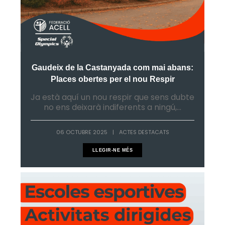
Gaudeix de la Castanyada com mai abans:
Places obertes per el nou Respir
Ja està aquí un nou respir que sens dubte
no ens deixarà indiferents a ningú,...
06 OCTUBRE 2025
|
ACTES DESTACATS
LLEGIR-NE MÉS