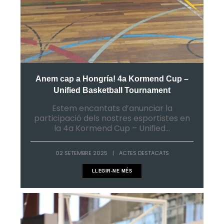
Anem cap a Hongría! 4a Kormend Cup –
Unified Basketball Tournament
Estem encantats d’anunciar la
participació dels nostres esportistes en
la 4a Kormend Cup – Unified...
02 SETEMBRE 2025
|
ACTES DESTACATS
LLEGIR-NE MÉS