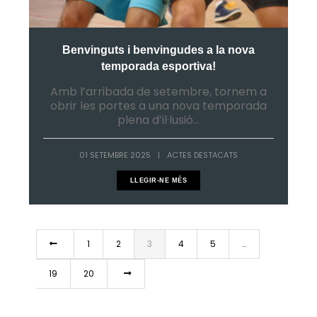
Benvinguts i benvingudes a la nova
temporada esportiva!
Amb l’arribada de setembre, tornem a
obrir les portes a una nova temporada
plena d’il·lusió...
01 SETEMBRE 2025
|
ACTES DESTACATS
LLEGIR-NE MÉS
1
2
3
4
5
…
19
20