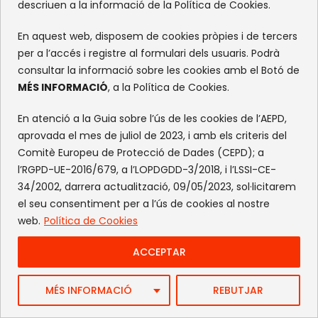
descriuen a la informació de la Política de Cookies.
En aquest web, disposem de cookies pròpies i de tercers
per a l’accés i registre al formulari dels usuaris. Podrà
consultar la informació sobre les cookies amb el Botó de
MÉS INFORMACIÓ
, a la Política de Cookies.
En atenció a la Guia sobre l’ús de les cookies de l’AEPD,
aprovada el mes de juliol de 2023, i amb els criteris del
Comitè Europeu de Protecció de Dades (CEPD); a
l’RGPD-UE-2016/679, a l’LOPDGDD-3/2018, i l’LSSI-CE-
34/2002, darrera actualització, 09/05/2023, sol·licitarem
el seu consentiment per a l’ús de cookies al nostre
web.
Política de Cookies
ACCEPTAR
Èxit de participació i convivència al XIV
MÉS INFORMACIÓ
REBUTJAR
Campionat de Catalunya d’Esquí ACELL–
Special Olympics a La Molina