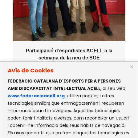
Participació d’esportistes ACELL a la
setmana de la neu de SOE
Els esportistes Ana Coromina de Cercle
Avís de Cookies
Aventura i Joan de Bolos han participat
en la...
FEDERACIO CATALANA D'ESPORTS PER A PERSONES
AMB DISCAPACITAT INTEL·LECTUAL ACELL
, al seu web
www.federacioacell.org
, utilitza cookies i altres
16 MARÇ 2026
tecnologies similars que emmagatzemen i recuperen
informació quan hi navegues. Aquestes tecnologies
poden tenir finalitats diverses, com reconèixer un usuari
i obtenir-ne informació dels seus hàbits de navegació.
Els usos concrets que en fem d’aquestes tecnologies es