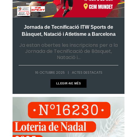
Jornada de Tecnificació ITW Sports de
Bàsquet, Natació i Atletisme a Barcelona
Ja estan obertes les inscripcions per a la
Jornada de Tecnificació de Bàsquet,
Natació i...
16 OCTUBRE 2025
|
ACTES DESTACATS
LLEGIR-NE MÉS