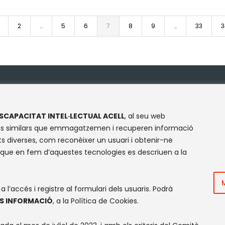
2
…
5
6
7
8
9
…
33
3
NTACTE
XARXES SOCIALS
SCAPACITAT INTEL·LECTUAL ACELL
, al seu web
Facebook
Instagram
Flickr
X
logies similars que emmagatzemen i recuperen informació
Olympe de Gouges, S/N
s diverses, com reconèixer un usuari i obtenir-ne
cinte Mundet
 que en fem d’aquestes tecnologies es descriuen a la
035 -Barcelona
l’accés i registre al formulari dels usuaris. Podrà
S INFORMACIÓ
, a la Política de Cookies.