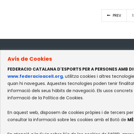
PREV
1
Avís de Cookies
CO
FEDERACIO CATALANA D'ESPORTS PER A PERSONES AMB DI
www.federacioacell.org
, utilitza cookies i altres tecno
c/
quan hi navegues. Aquestes tecnologies poden tenir finalitat
Re
informació dels seus hàbits de navegació. Els usos concrets
08
informació de la Política de Cookies.
En aquest web, disposem de cookies pròpies i de tercers per a 
consultar la informació sobre les cookies amb el Botó de
MÉ