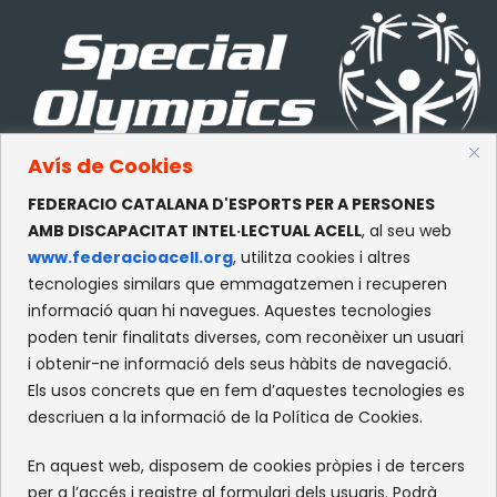
Avís de Cookies
FEDERACIO CATALANA D'ESPORTS PER A PERSONES
CONTACTE
AMB DISCAPACITAT INTEL·LECTUAL ACELL
, al seu web
www.federacioacell.org
, utilitza cookies i altres
c/Olympe de Gouges, S/N
tecnologies similars que emmagatzemen i recuperen
Recinte Mundet
informació quan hi navegues. Aquestes tecnologies
08035 -Barcelona
poden tenir finalitats diverses, com reconèixer un usuari
i obtenir-ne informació dels seus hàbits de navegació.
Els usos concrets que en fem d’aquestes tecnologies es
XARXES SOCIALS
descriuen a la informació de la Política de Cookies.
Facebook
Instagram
Flickr
X
En aquest web, disposem de cookies pròpies i de tercers
per a l’accés i registre al formulari dels usuaris. Podrà