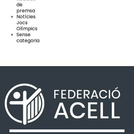
de
premsa
Notícies
Jocs
Olímpics
Sense
categoria