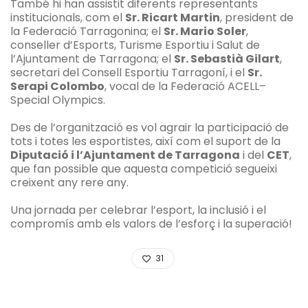
També hi han assistit diferents representants
institucionals, com el
Sr. Ricart Martin
, president de
la Federació Tarragonina; el
Sr. Mario Soler
,
conseller d’Esports, Turisme Esportiu i Salut de
l’Ajuntament de Tarragona; el
Sr. Sebastià Gilart
,
secretari del Consell Esportiu Tarragoní, i el
Sr.
Serapi Colombo
, vocal de la Federació ACELL–
Special Olympics.
Des de l’organització es vol agrair la participació de
tots i totes les esportistes, així com el suport de la
Diputació i l’Ajuntament de Tarragona
i del
CET
,
que fan possible que aquesta competició segueixi
creixent any rere any.
Una jornada per celebrar l’esport, la inclusió i el
compromís amb els valors de l’esforç i la superació!
31