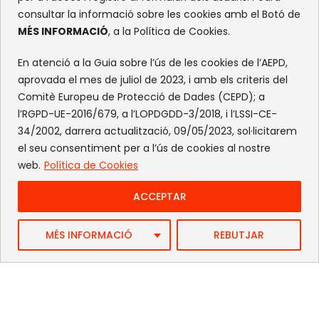
consultar la informació sobre les cookies amb el Botó de
MÉS INFORMACIÓ
, a la Política de Cookies.
En atenció a la Guia sobre l’ús de les cookies de l’AEPD,
aprovada el mes de juliol de 2023, i amb els criteris del
Comitè Europeu de Protecció de Dades (CEPD); a
l’RGPD-UE-2016/679, a l’LOPDGDD-3/2018, i l’LSSI-CE-
34/2002, darrera actualització, 09/05/2023, sol·licitarem
el seu consentiment per a l’ús de cookies al nostre
web.
Política de Cookies
ACCEPTAR
Web by FlandeCoco
MÉS INFORMACIÓ
REBUTJAR
Avís Legal
|
Política de Privacitat
|
Política de cookies