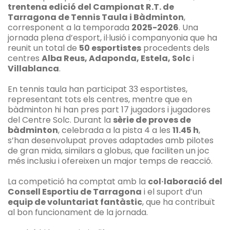
trentena edició del Campionat R.T. de
Tarragona de Tennis Taula i Bàdminton
,
corresponent a la temporada
2025-2026
. Una
jornada plena d’esport, il·lusió i companyonia que ha
reunit un total de
50 esportistes
procedents dels
centres
Alba Reus, Adaponda, Estela, Solc
i
Villablanca
.
En tennis taula han participat 33 esportistes,
representant tots els centres, mentre que en
bàdminton hi han pres part 17 jugadors i jugadores
del Centre Solc. Durant la
sèrie de proves de
bàdminton
, celebrada a la pista 4 a les
11.45 h
,
s’han desenvolupat proves adaptades amb pilotes
de gran mida, similars a globus, que faciliten un joc
més inclusiu i ofereixen un major temps de reacció.
La competició ha comptat amb la
col·laboració del
Consell Esportiu de Tarragona
i el suport d’un
equip de voluntariat fantàstic
, que ha contribuït
al bon funcionament de la jornada.