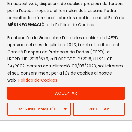
En aquest web, disposem de cookies pròpies i de tercers
per a l’accés i registre al formulari dels usuaris. Podrà
consultar la informació sobre les cookies amb el Botó de
MÉS INFORMACIÓ
, a la Política de Cookies.
En atenció a la Guia sobre l’ús de les cookies de l’AEPD,
aprovada el mes de juliol de 2023, i amb els criteris del
Comitè Europeu de Protecció de Dades (CEPD); a
l’RGPD-UE-2016/679, a l’LOPDGDD-3/2018, i l’LSSI-CE-
34/2002, darrera actualització, 09/05/2023, sol·licitarem
el seu consentiment per a l’ús de cookies al nostre
web.
Política de Cookies
ACCEPTAR
Web by FlandeCoco
MÉS INFORMACIÓ
REBUTJAR
Avís Legal
|
Política de Privacitat
|
Política de cookies