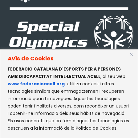
Avís de Cookies
FEDERACIO CATALANA D'ESPORTS PER A PERSONES
CONTACTE
AMB DISCAPACITAT INTEL·LECTUAL ACELL
, al seu web
www.federacioacell.org
, utilitza cookies i altres
c/Olympe de Gouges, S/N
tecnologies similars que emmagatzemen i recuperen
Recinte Mundet
informació quan hi navegues. Aquestes tecnologies
08035 -Barcelona
poden tenir finalitats diverses, com reconèixer un usuari
i obtenir-ne informació dels seus hàbits de navegació.
Els usos concrets que en fem d’aquestes tecnologies es
XARXES SOCIALS
descriuen a la informació de la Política de Cookies.
Facebook
Instagram
Flickr
X