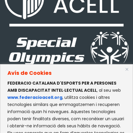
Avís de Cookies
FEDERACIO CATALANA D'ESPORTS PER A PERSONES
CONTACTE
AMB DISCAPACITAT INTEL·LECTUAL ACELL
, al seu web
www.federacioacell.org
, utilitza cookies i altres
c/Olympe de Gouges, S/N
tecnologies similars que emmagatzemen i recuperen
Recinte Mundet
informació quan hi navegues. Aquestes tecnologies
08035 -Barcelona
poden tenir finalitats diverses, com reconèixer un usuari
i obtenir-ne informació dels seus hàbits de navegació.
Els usos concrets que en fem d’aquestes tecnologies es