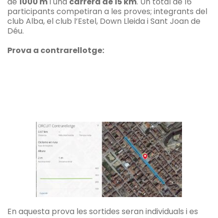
de
1000 m
i una
carrera de 15 km
. Un total de 16
participants competiran a les proves; integrants del
club Alba, el club l’Estel, Down Lleida i Sant Joan de
Déu.
Prova a contrarellotge:
En aquesta prova les sortides seran individuals i es