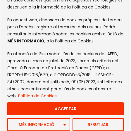
XARXES SOCIALS
descriuen a la informació de la Política de Cookies.
Facebook
Instagram
Flickr
X
En aquest web, disposem de cookies pròpies i de tercers
per a l’accés i registre al formulari dels usuaris. Podrà
consultar la informació sobre les cookies amb el Botó de
MÉS INFORMACIÓ
, a la Política de Cookies.
En atenció a la Guia sobre l’ús de les cookies de l’AEPD,
aprovada el mes de juliol de 2023, i amb els criteris del
Comitè Europeu de Protecció de Dades (CEPD); a
l’RGPD-UE-2016/679, a l’LOPDGDD-3/2018, i l’LSSI-CE-
34/2002, darrera actualització, 09/05/2023, sol·licitarem
el seu consentiment per a l’ús de cookies al nostre
web.
Política de Cookies
ACCEPTAR
Web by FlandeCoco
MÉS INFORMACIÓ
REBUTJAR
Avís Legal
|
Política de Privacitat
|
Política de cookies