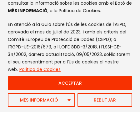
consultar la informació sobre les cookies amb el Botó de
MÉS INFORMACIÓ
, a la Política de Cookies.
En atenció a la Guia sobre l’ús de les cookies de l’AEPD,
aprovada el mes de juliol de 2023, i amb els criteris del
Comitè Europeu de Protecció de Dades (CEPD); a
l’RGPD-UE-2016/679, a l’LOPDGDD-3/2018, i l’LSSI-CE-
34/2002, darrera actualització, 09/05/2023, sol·licitarem
el seu consentiment per a l’ús de cookies al nostre
web.
Política de Cookies
ACCEPTAR
Web by FlandeCoco
MÉS INFORMACIÓ
REBUTJAR
Avís Legal
|
Política de Privacitat
|
Política de cookies