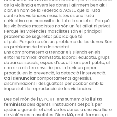
de la violència envers les dones i afirmem ben alt i
clar, en nom de la Federació ACELL, que la lluita
contra les violències masclistes és una lluita
col·lectiva que necessita de tota la societat. Perquè
les violències masclistes no són un fet aïllat ni privat.
Perquè les violències masclistes són el principal
problema de seguretat pública que té
el país. Perquè no són un problema de les dones. Són
un problema de tota la societat.
Ens comprometem a trencar els silencis en els
entorns familiar, d’amistats, laboral, educatiu, grups
de xarxes socials, espais d’oci, al transport públic, al
carrer o als terrenys de joc, i a tenir un paper
proactiu en la prevenció, la detecció i intervenció.
Cal denunciar
comportaments agressius,
discriminacions i desigualtats per acabar amb la
impunitat i la reproducció de les violències.
Des del món de l’ESPORT, ens sumem a la
lluita
feminista
dels agents i institucions del país per
ajudar a garantir el dret de les dones a una vida lliure
de violències masclistes. Diem
NO
, amb fermesa, a