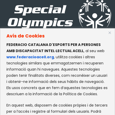
Avís de Cookies
FEDERACIO CATALANA D'ESPORTS PER A PERSONES
CONTACTE
AMB DISCAPACITAT INTEL·LECTUAL ACELL
, al seu web
www.federacioacell.org
, utilitza cookies i altres
c/Olympe de Gouges, S/N
tecnologies similars que emmagatzemen i recuperen
Recinte Mundet
informació quan hi navegues. Aquestes tecnologies
08035 -Barcelona
poden tenir finalitats diverses, com reconèixer un usuari
i obtenir-ne informació dels seus hàbits de navegació.
Els usos concrets que en fem d’aquestes tecnologies es
XARXES SOCIALS
descriuen a la informació de la Política de Cookies.
Facebook
Instagram
Flickr
X
En aquest web, disposem de cookies pròpies i de tercers
per a l’accés i registre al formulari dels usuaris. Podrà