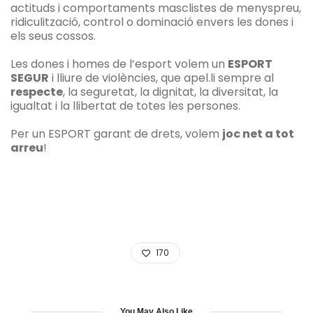
actituds i comportaments masclistes de menyspreu,
ridiculització, control o dominació envers les dones i
els seus cossos.
Les dones i homes de l’esport volem un
ESPORT
SEGUR
i lliure de violències, que apel.li sempre al
respecte
, la seguretat, la dignitat, la diversitat, la
igualtat i la llibertat de totes les persones.
Per un ESPORT garant de drets, volem
joc net a tot
arreu
!
170
You May Also Like