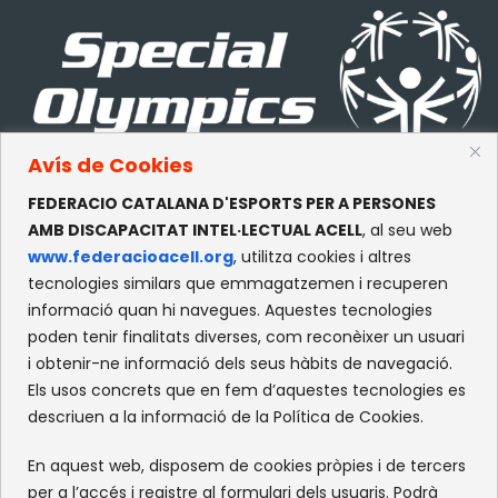
Avís de Cookies
FEDERACIO CATALANA D'ESPORTS PER A PERSONES
CONTACTE
AMB DISCAPACITAT INTEL·LECTUAL ACELL
, al seu web
www.federacioacell.org
, utilitza cookies i altres
c/Olympe de Gouges, S/N
tecnologies similars que emmagatzemen i recuperen
Recinte Mundet
informació quan hi navegues. Aquestes tecnologies
08035 -Barcelona
poden tenir finalitats diverses, com reconèixer un usuari
i obtenir-ne informació dels seus hàbits de navegació.
Els usos concrets que en fem d’aquestes tecnologies es
XARXES SOCIALS
descriuen a la informació de la Política de Cookies.
Facebook
Instagram
Flickr
X
En aquest web, disposem de cookies pròpies i de tercers
per a l’accés i registre al formulari dels usuaris. Podrà