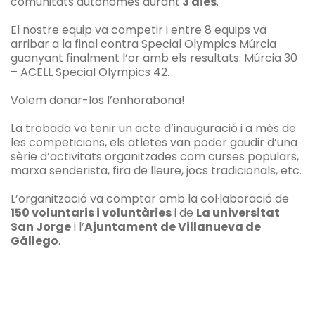
comunitats autònomes durant
3 dies
.
El nostre equip va competir i entre 8 equips va
arribar a la final contra Special Olympics Múrcia
guanyant finalment l’or amb els resultats: Múrcia 30
– ACELL Special Olympics 42.
Volem donar-los l’enhorabona!
La trobada va tenir un acte d’inauguració i a més de
les competicions, els atletes van poder gaudir d’una
sèrie d’activitats organitzades com curses populars,
marxa senderista, fira de lleure, jocs tradicionals, etc.
L’organització va comptar amb la col·laboració de
150 voluntaris i voluntàries
i de
La universitat
San Jorge
i l’
Ajuntament de Villanueva de
Gállego
.