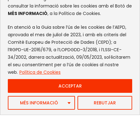
consultar la informació sobre les cookies amb el Botó de
MÉS INFORMACIÓ
, a la Política de Cookies.
En atenció a la Guia sobre l’ús de les cookies de l’AEPD,
aprovada el mes de juliol de 2023, i amb els criteris del
Comitè Europeu de Protecció de Dades (CEPD); a
l’RGPD-UE-2016/679, a l’LOPDGDD-3/2018, i l’LSSI-CE-
34/2002, darrera actualització, 09/05/2023, sol·licitarem
el seu consentiment per a l’ús de cookies al nostre
web.
Política de Cookies
ACCEPTAR
Web by FlandeCoco
MÉS INFORMACIÓ
REBUTJAR
Avís Legal
|
Política de Privacitat
|
Política de cookies