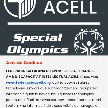
Avís de Cookies
FEDERACIO CATALANA D'ESPORTS PER A PERSONES
CONTACTE
AMB DISCAPACITAT INTEL·LECTUAL ACELL
, al seu web
www.federacioacell.org
, utilitza cookies i altres
c/Olympe de Gouges, S/N
tecnologies similars que emmagatzemen i recuperen
Recinte Mundet
informació quan hi navegues. Aquestes tecnologies
08035 -Barcelona
poden tenir finalitats diverses, com reconèixer un usuari
i obtenir-ne informació dels seus hàbits de navegació.