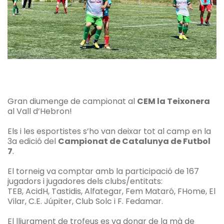
Gran diumenge de campionat al
CEM
la Teixonera
al Vall d’Hebron!
Els i les esportistes s’ho van deixar tot al camp en la
3a edició del
Campionat de Catalunya de Futbol
7
.
El torneig va comptar amb la participació de 167
jugadors i jugadores dels clubs/entitats:
TEB
,
AcidH
,
Tastidis
,
Alfategar
, Fem Mataró, FHome, El
Vilar, C.E. Júpiter, Club Solc i F.
Fedamar.
El lliurament de trofeus es va donar de la mà de