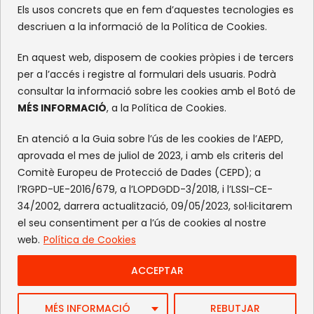
Els usos concrets que en fem d’aquestes tecnologies es
XARXES SOCIALS
descriuen a la informació de la Política de Cookies.
Facebook
Instagram
Flickr
X
En aquest web, disposem de cookies pròpies i de tercers
per a l’accés i registre al formulari dels usuaris. Podrà
consultar la informació sobre les cookies amb el Botó de
MÉS INFORMACIÓ
, a la Política de Cookies.
En atenció a la Guia sobre l’ús de les cookies de l’AEPD,
aprovada el mes de juliol de 2023, i amb els criteris del
Comitè Europeu de Protecció de Dades (CEPD); a
l’RGPD-UE-2016/679, a l’LOPDGDD-3/2018, i l’LSSI-CE-
34/2002, darrera actualització, 09/05/2023, sol·licitarem
el seu consentiment per a l’ús de cookies al nostre
web.
Política de Cookies
ACCEPTAR
Web by FlandeCoco
Avís Legal
|
Política de Privacitat
|
Política de cookies
MÉS INFORMACIÓ
REBUTJAR