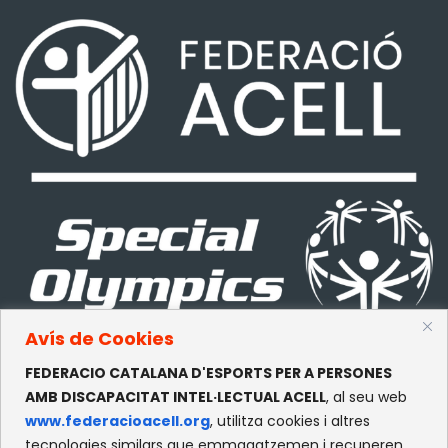
Avís de Cookies
FEDERACIO CATALANA D'ESPORTS PER A PERSONES
CONTACTE
AMB DISCAPACITAT INTEL·LECTUAL ACELL
, al seu web
www.federacioacell.org
, utilitza cookies i altres
c/Olympe de Gouges, S/N
tecnologies similars que emmagatzemen i recuperen