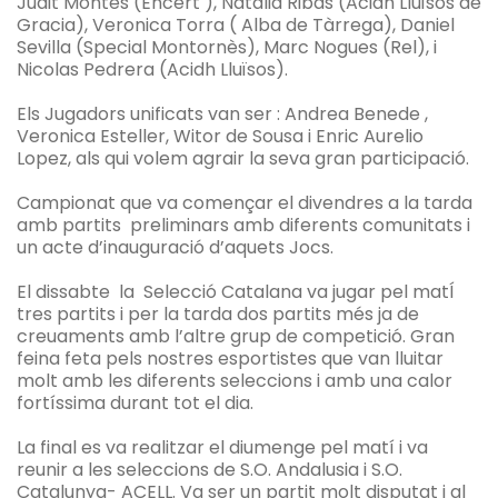
Judit Montes (Encert ), Natalia Ribas (Acidh Lluïsos de
Gracia), Veronica Torra ( Alba de Tàrrega), Daniel
Sevilla (Special Montornès), Marc Nogues (Rel), i
Nicolas Pedrera (Acidh Lluïsos).
Els Jugadors unificats van ser : Andrea Benede ,
Veronica Esteller, Witor de Sousa i Enric Aurelio
Lopez, als qui volem agrair la seva gran participació.
Campionat que va començar el divendres a la tarda
amb partits preliminars amb diferents comunitats i
un acte d’inauguració d’aquets Jocs.
El dissabte la Selecció Catalana va jugar pel matÍ
tres partits i per la tarda dos partits més ja de
creuaments amb l’altre grup de competició. Gran
feina feta pels nostres esportistes que van lluitar
molt amb les diferents seleccions i amb una calor
fortíssima durant tot el dia.
La final es va realitzar el diumenge pel matí i va
reunir a les seleccions de S.O. Andalusia i S.O.
Catalunya- ACELL. Va ser un partit molt disputat i al