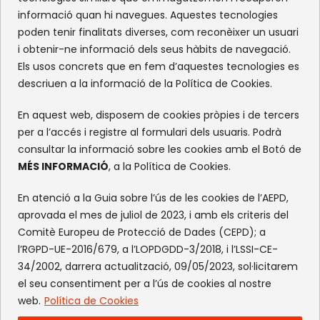
Recinte Mundet
informació quan hi navegues. Aquestes tecnologies
08035 -Barcelona
poden tenir finalitats diverses, com reconèixer un usuari
i obtenir-ne informació dels seus hàbits de navegació.
Els usos concrets que en fem d’aquestes tecnologies es
XARXES SOCIALS
descriuen a la informació de la Política de Cookies.
Facebook
Instagram
Flickr
X
En aquest web, disposem de cookies pròpies i de tercers
per a l’accés i registre al formulari dels usuaris. Podrà
consultar la informació sobre les cookies amb el Botó de
MÉS INFORMACIÓ
, a la Política de Cookies.
En atenció a la Guia sobre l’ús de les cookies de l’AEPD,
aprovada el mes de juliol de 2023, i amb els criteris del
Comitè Europeu de Protecció de Dades (CEPD); a
l’RGPD-UE-2016/679, a l’LOPDGDD-3/2018, i l’LSSI-CE-
34/2002, darrera actualització, 09/05/2023, sol·licitarem
el seu consentiment per a l’ús de cookies al nostre
web.
Política de Cookies