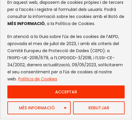
En aquest web, disposem de cookies pròpies i de tercers
per a l’accés i registre al formulari dels usuaris. Podrà
consultar la informació sobre les cookies amb el Botó de
MÉS INFORMACIÓ
, a la Política de Cookies.
En atenció a la Guia sobre l’ús de les cookies de l’AEPD,
aprovada el mes de juliol de 2023, i amb els criteris del
Comitè Europeu de Protecció de Dades (CEPD); a
l’RGPD-UE-2016/679, a l’LOPDGDD-3/2018, i l’LSSI-CE-
34/2002, darrera actualització, 09/05/2023, sol·licitarem
el seu consentiment per a l’ús de cookies al nostre
web.
Política de Cookies
ACCEPTAR
Web by FlandeCoco
MÉS INFORMACIÓ
REBUTJAR
Avís Legal
|
Política de Privacitat
|
Política de cookies