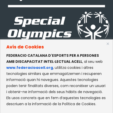
Avís de Cookies
FEDERACIO CATALANA D'ESPORTS PER A PERSONES
CONTACTE
AMB DISCAPACITAT INTEL·LECTUAL ACELL
, al seu web
www.federacioacell.org
, utilitza cookies i altres
c/Olympe de Gouges, S/N
tecnologies similars que emmagatzemen i recuperen
Recinte Mundet
informació quan hi navegues. Aquestes tecnologies
08035 -Barcelona
poden tenir finalitats diverses, com reconèixer un usuari
i obtenir-ne informació dels seus hàbits de navegació.
Els usos concrets que en fem d’aquestes tecnologies es
XARXES SOCIALS
descriuen a la informació de la Política de Cookies.
Facebook
Instagram
Flickr
X