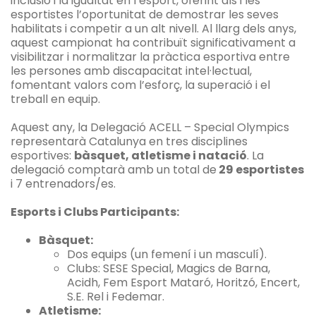
inclusió i la igualtat en l’esport, oferint als i les
esportistes l’oportunitat de demostrar les seves
habilitats i competir a un alt nivell. Al llarg dels anys,
aquest campionat ha contribuït significativament a
visibilitzar i normalitzar la pràctica esportiva entre
les persones amb discapacitat intel·lectual,
fomentant valors com l’esforç, la superació i el
treball en equip.
Aquest any, la Delegació ACELL – Special Olympics
representarà Catalunya en tres disciplines
esportives:
bàsquet, atletisme i natació
. La
delegació comptarà amb un total de
29 esportistes
i 7 entrenadors/es.
Esports i Clubs Participants:
Bàsquet:
Dos equips (un femení i un masculí).
Clubs: SESE Special, Magics de Barna,
Acidh, Fem Esport Mataró, Horitzó, Encert,
S.E. Rel i Fedemar.
Atletisme: