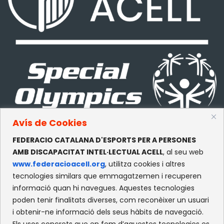
Avís de Cookies
FEDERACIO CATALANA D'ESPORTS PER A PERSONES
CONTACTE
AMB DISCAPACITAT INTEL·LECTUAL ACELL
, al seu web
www.federacioacell.org
, utilitza cookies i altres
c/Olympe de Gouges, S/N
tecnologies similars que emmagatzemen i recuperen
Recinte Mundet
informació quan hi navegues. Aquestes tecnologies
08035 -Barcelona
poden tenir finalitats diverses, com reconèixer un usuari
i obtenir-ne informació dels seus hàbits de navegació.
Els usos concrets que en fem d’aquestes tecnologies es