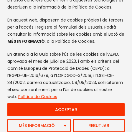
XARXES SOCIALS
descriuen a la informació de la Política de Cookies.
Facebook
Instagram
Flickr
X
En aquest web, disposem de cookies pròpies i de tercers
per a l’accés i registre al formulari dels usuaris. Podrà
consultar la informació sobre les cookies amb el Botó de
MÉS INFORMACIÓ
, a la Política de Cookies.
En atenció a la Guia sobre l’ús de les cookies de l’AEPD,
aprovada el mes de juliol de 2023, i amb els criteris del
Comitè Europeu de Protecció de Dades (CEPD); a
l’RGPD-UE-2016/679, a l’LOPDGDD-3/2018, i l’LSSI-CE-
34/2002, darrera actualització, 09/05/2023, sol·licitarem
el seu consentiment per a l’ús de cookies al nostre
web.
Política de Cookies
ACCEPTAR
Web by FlandeCoco
MÉS INFORMACIÓ
REBUTJAR
Avís Legal
|
Política de Privacitat
|
Política de cookies