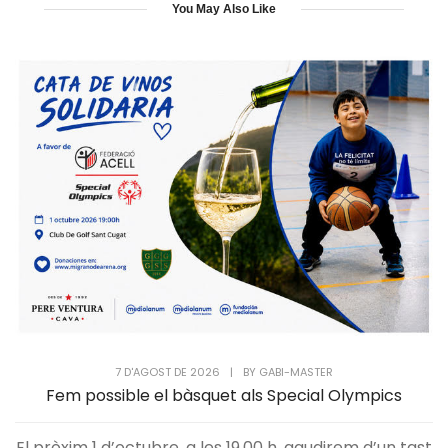
You May Also Like
7 D'AGOST DE 2026
|
BY
GABI-MASTER
Fem possible el bàsquet als Special Olympics
El pròxim 1 d’octubre, a les 19.00 h, gaudirem d’un tast