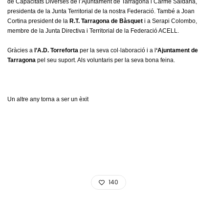
de Capacitats Diverses de l’Ajuntament de Tarragona i Carme
Saldaña
,
presidenta de la Junta Territorial de la nostra Federació. També a Joan
Cortina president de la
R.T. Tarragona de Bàsquet
i a Serapi Colombo,
membre de la Junta Directiva i Territorial de la Federació ACELL.
Gràcies a
l’A.D. Torreforta
per la seva col·laboració i a l
‘Ajuntament de
Tarragona
pel seu suport. Als voluntaris per la seva bona feina.
Un altre any torna a ser un èxit
140