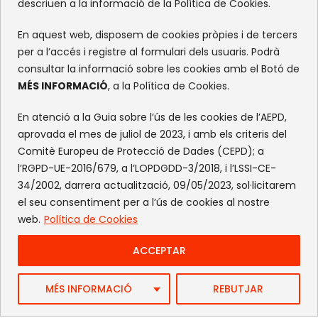
descriuen a la informació de la Política de Cookies.
Facebook
Instagram
Flickr
X
En aquest web, disposem de cookies pròpies i de tercers
per a l’accés i registre al formulari dels usuaris. Podrà
consultar la informació sobre les cookies amb el Botó de
MÉS INFORMACIÓ
, a la Política de Cookies.
En atenció a la Guia sobre l’ús de les cookies de l’AEPD,
aprovada el mes de juliol de 2023, i amb els criteris del
Comitè Europeu de Protecció de Dades (CEPD); a
l’RGPD-UE-2016/679, a l’LOPDGDD-3/2018, i l’LSSI-CE-
34/2002, darrera actualització, 09/05/2023, sol·licitarem
el seu consentiment per a l’ús de cookies al nostre
web.
Política de Cookies
ACCEPTAR
Web by FlandeCoco
MÉS INFORMACIÓ
REBUTJAR
Avís Legal
|
Política de Privacitat
|
Política de cookies