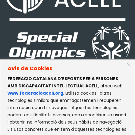
Avís de Cookies
FEDERACIO CATALANA D'ESPORTS PER A PERSONES
CONTACTE
AMB DISCAPACITAT INTEL·LECTUAL ACELL
, al seu web
www.federacioacell.org
, utilitza cookies i altres
c/Olympe de Gouges, S/N
tecnologies similars que emmagatzemen i recuperen
Recinte Mundet
informació quan hi navegues. Aquestes tecnologies
08035 -Barcelona
poden tenir finalitats diverses, com reconèixer un usuari
i obtenir-ne informació dels seus hàbits de navegació.
Els usos concrets que en fem d’aquestes tecnologies es
XARXES SOCIALS