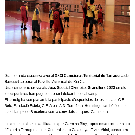
Gran jornada esportiva avui al
XXXI Campionat Territorial de Tarragona de
Bàsquet
celebrat al Pavelló Municipal de Riu Clar.
Una competició prèvia als J
ocs
Special
Olympics
Granollers 2023
on els i
les esportistes han pogut entrenar i deixar-ho tot al camp.
El torneig ha comptat amb la participació d’esportistes de les entitats: C.E.
Solc, Fundació Estela, C.E. Alba i A.D. Torreforta. Hem tingut també l’equip
dels Llamps de Barcelona com a convidats d’aquest Campionat.
Les medalles han estat lliurades per Carmina
Blay
, representant territorial de
l’Esport a Tarragona de la Generalitat de Catalunya; Elvira Vidal, consellera