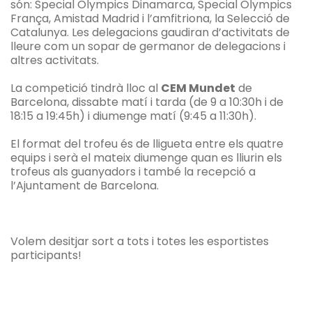
són: Special Olympics Dinamarca, Special Olympics
França,
Amistad
Madrid i l’amfitriona, la Selecció de
Catalunya. Les delegacions gaudiran d’activitats de
lleure com un sopar de germanor de delegacions i
altres activitats.
La competició tindrà lloc al
CEM
Mundet
de
Barcelona, dissabte matí i tarda (de 9 a 10:30h i de
18:15 a 19:45h) i diumenge matí (9:45 a 11:30h).
El format del trofeu és de lligueta entre els quatre
equips i serà el mateix diumenge quan es lliurin els
trofeus als guanyadors i també la recepció a
l’Ajuntament de Barcelona.
Volem desitjar sort a tots i totes les esportistes
participants!