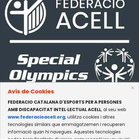
Avís de Cookies
FEDERACIO CATALANA D'ESPORTS PER A PERSONES
CONTACTE
AMB DISCAPACITAT INTEL·LECTUAL ACELL
, al seu web
www.federacioacell.org
, utilitza cookies i altres
c/Olympe de Gouges, S/N
tecnologies similars que emmagatzemen i recuperen
Recinte Mundet
informació quan hi navegues. Aquestes tecnologies
08035 -Barcelona