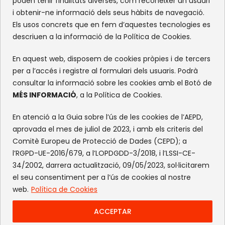
poden tenir finalitats diverses, com reconèixer un usuari
i obtenir-ne informació dels seus hàbits de navegació.
Els usos concrets que en fem d’aquestes tecnologies es
XARXES SOCIALS
descriuen a la informació de la Política de Cookies.
Facebook
Instagram
Flickr
X
En aquest web, disposem de cookies pròpies i de tercers
per a l’accés i registre al formulari dels usuaris. Podrà
consultar la informació sobre les cookies amb el Botó de
MÉS INFORMACIÓ
, a la Política de Cookies.
En atenció a la Guia sobre l’ús de les cookies de l’AEPD,
aprovada el mes de juliol de 2023, i amb els criteris del
Comitè Europeu de Protecció de Dades (CEPD); a
l’RGPD-UE-2016/679, a l’LOPDGDD-3/2018, i l’LSSI-CE-
34/2002, darrera actualització, 09/05/2023, sol·licitarem
el seu consentiment per a l’ús de cookies al nostre
web.
Política de Cookies
ACCEPTAR